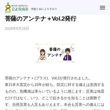
ュ
立
コ
ー
正
メ
ン
ニ
佼
ュ
テ
立
笑
菩薩のアンテナ＋Vol.2発行
ー
成
ン
正
顔
会
2026年5月15日
b
ツ
と
佼
横
y
涙
へ
成
浜
n
に
ス
教
会
o
よ
キ
会
横
r
り
ッ
浜
i
そ
プ
2
教
お
u
会
う
@
菩薩のアンテナ＋(プラス)、Vol.2が発行されました。
r
東日本大震災から15年が経ち、防災に対する備えは意識する
y
ものの、危機感は薄らいでいるように感じます。災害は地震
f
だけではなく、いつ、どこで起きるかを知ることは困難で
.
す。自然災害も人災もありえます。本会も災害への備えには
j