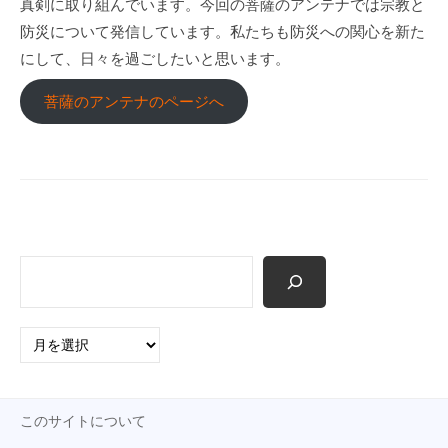
真剣に取り組んでいます。今回の菩薩のアンテナでは宗教と
p
防災について発信しています。私たちも防災への関心を新た
にして、日々を過ごしたいと思います。
菩薩のアンテナのページへ
検
索
ア
ー
カ
イ
このサイトについて
ブ