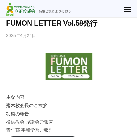
ュ
立
コ
ー
正
メ
ン
ニ
佼
ュ
テ
立
笑
FUMON LETTER Vol.58発行
ー
成
ン
正
顔
会
2025年4月24日
b
ツ
と
佼
横
y
涙
へ
成
浜
n
に
ス
教
会
o
よ
キ
会
横
r
り
ッ
浜
i
そ
プ
2
教
お
u
会
う
@
主な内容
r
齋木教会長のご挨拶
y
功徳の報告
f
横浜教会 降誕会ご報告
.
青年部 平和学習ご報告
j