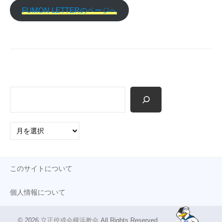
p
FUMON LETTERのページへ
検
索
ア
ー
カ
イ
このサイトについて
ブ
個人情報について
© 2026
立正佼成会横浜教会
.All Rights Reserved.