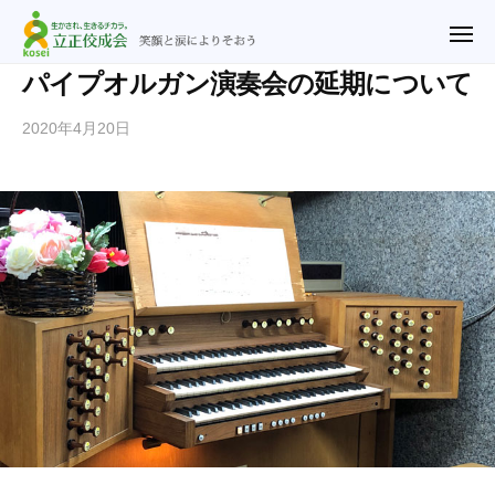
ュ
立
コ
ー
正
メ
ン
ニ
佼
ュ
テ
立
笑
パイプオルガン演奏会の延期について
ー
成
ン
正
顔
会
2020年4月20日
b
ツ
と
佼
横
y
涙
へ
成
浜
n
に
ス
教
会
o
よ
キ
会
横
r
り
ッ
浜
i
そ
プ
2
教
お
u
会
う
@
r
y
f
.
j