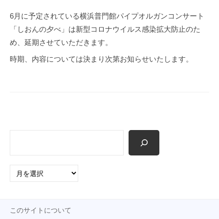
p
6月に予定されている横浜普門館パイプオルガンコンサート
「しおんの夕べ」は新型コロナウイルス感染拡大防止のた
め、延期させていただきます。
時期、内容については決まり次第お知らせいたします。
検
索
ア
ー
カ
イ
このサイトについて
ブ